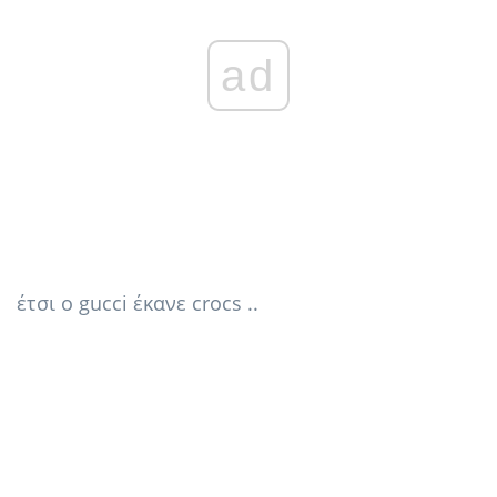
ad
έτσι ο gucci έκανε crocs ..