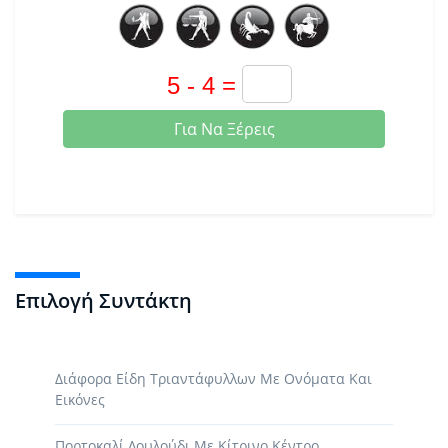
Για Να Ξέρεις
Επιλογή Συντάκτη
Διάφορα Είδη Τριαντάφυλλων Με Ονόματα Και
Εικόνες
Πορτοκαλί Λουλούδι Με Κίτρινο Κέντρο