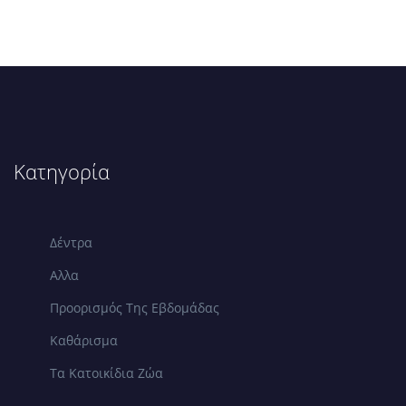
Κατηγορία
Δέντρα
Αλλα
Προορισμός Της Εβδομάδας
Καθάρισμα
Τα Κατοικίδια Ζώα