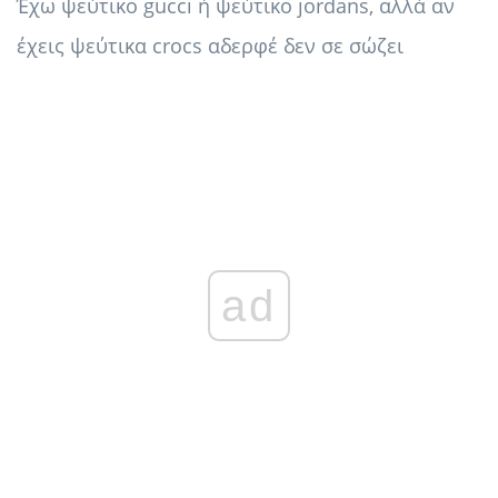
Έχω ψεύτικο gucci ή ψεύτικο jordans, αλλά αν
έχεις ψεύτικα crocs αδερφέ δεν σε σώζει
ad